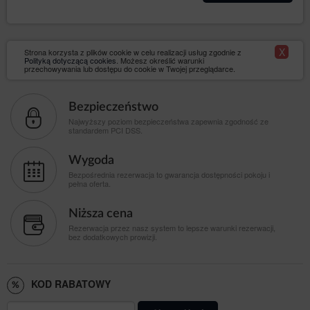
X
Strona korzysta z plików cookie w celu realizacji usług zgodnie z
Polityką dotyczącą cookies
. Możesz określić warunki
przechowywania lub dostępu do cookie w Twojej przeglądarce.
Bezpieczeństwo
Najwyższy poziom bezpieczeństwa zapewnia zgodność ze
standardem PCI DSS.
Wygoda
Bezpośrednia rezerwacja to gwarancja dostępności pokoju i
pełna oferta.
Niższa cena
Rezerwacja przez nasz system to lepsze warunki rezerwacji,
bez dodatkowych prowizji.
KOD RABATOWY