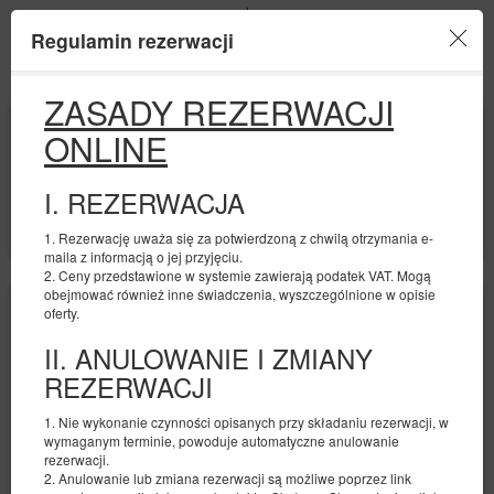
Regulamin rezerwacji
Menu
ZASADY REZERWACJI
POCZĄTEK
KONIEC
ONLINE
08
10
SIERPNIA
SIERPNIA
2026
2026
I. REZERWACJA
LICZBA OSÓB
2
FILTRY
1. Rezerwację uważa się za potwierdzoną z chwilą otrzymania e-
maila z informacją o jej przyjęciu.
2. Ceny przedstawione w systemie zawierają podatek VAT. Mogą
obejmować również inne świadczenia, wyszczególnione w opisie
oferty.
II. ANULOWANIE I ZMIANY
REZERWACJI
1. Nie wykonanie czynności opisanych przy składaniu rezerwacji, w
wymaganym terminie, powoduje automatyczne anulowanie
rezerwacji.
2. Anulowanie lub zmiana rezerwacji są możliwe poprzez link