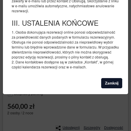
zawarty w e-mailu lub przez kontakt z Obsługą. Skorzystanie z linku
w e-mailu umożliwia automatyczne, natychmiastowe anulowanie
rezerwacji.
III. USTALENIA KOŃCOWE
1. Osoba dokonująca rezerwacji online ponosi odpowiedzialność
za prawidłowość danych podanych w formularzu rezerwacyjnym.
Obsługa nie ponosi odpowiedzialności za nieprawidłowy wybór
terminu lub błędnie wprowadzone dane w formularzu. W przypadku
stwierdzenia nieprawidłowości, których nie można skorygować
Pokój dwuosobowy (nr 1)
poprzez edycję rezerwacji, prosimy o pilny kontakt z obsługą.
2. Dane kontaktowe dostępne są w zakładce „Kontakt”, w górnej
Dostępna liczba: 1
części kalendarza rezerwacji oraz w e-mailach.
2
2 osoby
pow. 22,00 m
1 sypialnia
1 łóżko podwójne (Double)
Zamknij
Bezpłatny parking
560,00 zł
2 osoby / 2 noce
Udostępnij
Szczegóły
Dostępność